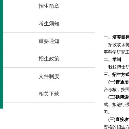
招生简章
考生须知
一、培养目
重要通知
招收攻读博
事科学研究
招生政策
二、学制
我校博士研
三、招生方
文件制度
(
一
)
普通招
合考核，按
相关下载
(
二
)
硕博连
式。拟进行
习。
(
三
)
直接攻
资格的招生