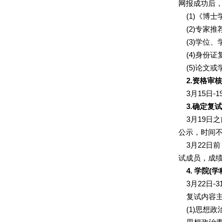
网报成功后
(1)
《博士
(2)
专家推
(3)
学位、
(4)
身份证
(5)
论文或
2.
资格审核
3
月
15
日
-1
3.
确定复试
3
月
19
日之
公示，时间
3
月
22
日前
试成员，成
4.
学院
(
学
3
月
22
日
-3
复试内容主
(1)
思想政