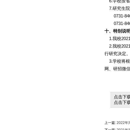
6.
学校按省
7.
研究生院
0731-846
0731-846
十、
特别说
1.
我校
202
2.
我校
202
行研究决定
3.
学校将根
网、研招微
20
点击下载
点击下载
上一篇:
2022