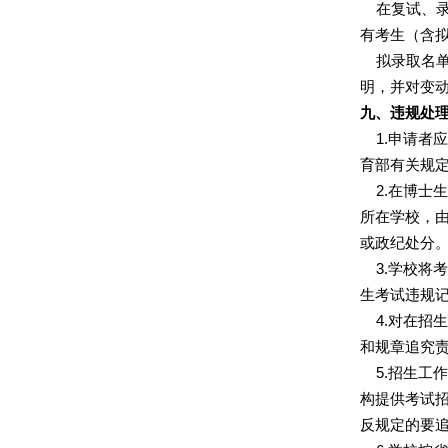
在复试、录
有考生（含
拟录取名单
明，并对变
九、违规处
1.
申请者应
育部有关规
2.
在博士生
所在学校，
或政纪处分
3.
学校将考
生考试违规
4.
对在招生
和规章追究
5.
招生工作
构提供考试
反规定的要