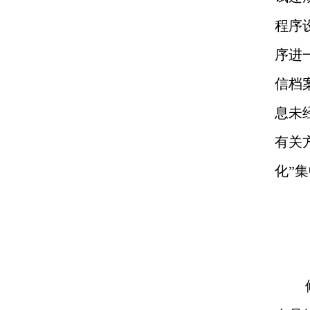
程序
序进
信档
息未
有关
化”