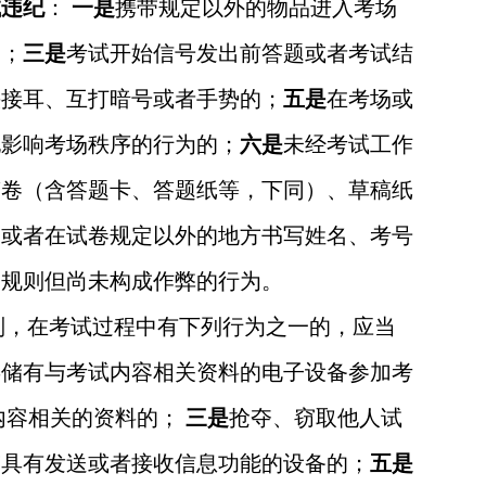
试违纪
：
一是
携带规定以外的物品进入考场
的；
三是
考试开始信号发出前答题或者考试结
头接耳、互打暗号或者手势的；
五是
在考场或
他影响考场秩序的行为的；
六是
未经考试工作
答卷（含答题卡、答题纸等，下同）、草稿纸
题或者在试卷规定以外的地方书写姓名、考号
场规则但尚未构成作弊的行为。
则，在考试过程中有下列行为之一的，应当
存储有与考试内容相关资料的电子设备参加考
内容相关的资料的；
三是
抢夺、窃取他人试
带具有发送或者接收信息功能的设备的；
五是