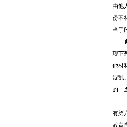
由他
份不
当手
现下
他材
混乱
的；
有第
教育