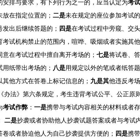
的安排与要求，有下列行为之一的，应当认定为
考
未放在指定位置的；
二是
未在规定的座位参加考试
号发出后继续答题的；
四是
在考试过程中旁窥、交
育考试机构禁止的范围内，喧哗、吸烟或者实施其
同意在考试过程中擅自离开考场的；
七是
将试卷、
试用纸带出考场的；
八是
用规定以外的笔或者纸答
以其他方式在答卷上标记信息的；
九是其
他违反考
《办法》第六条规定，考生违背考试公平、公正原
为
考试作弊
：
一是
携带与考试内容相关的材料或者
；
二是
抄袭或者协助他人抄袭试题答案或者与考试
答卷或者胁迫他人为自己抄袭提供方便的；
四是
携