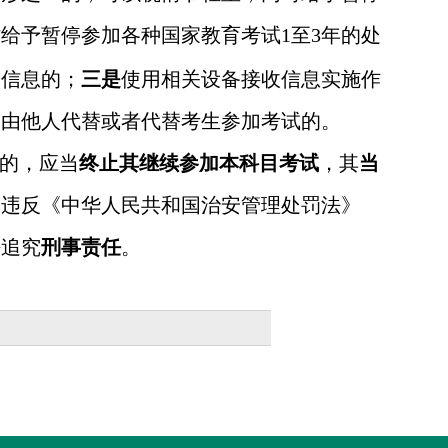
时给予暂停参加各种国家教育考试
1
至
3
年的处
题信息的；
三是
使用相关设备接收信息实施作
，由他人代替或者代替考生参加考试的。
的，应当
终止其继续参加本科目考试
，其
当
为违反《中华人民共和国治安管理处罚法》
法追究
刑事责任
。