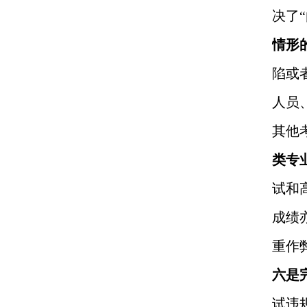
决了
情形
陷或
人员
其他
类专
试和
成绩
重作
六是
试违