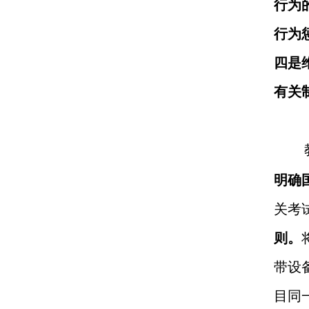
行为
行为
四是
有关
明确
关考
则。
带设
目同