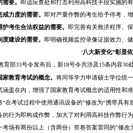
的需要。
即适应查处和打击利用高科技手段实施的
惩戒力度的需要。
即对严重作弊的考生给予停考，
维护考生合法权益的需要。
即完善有关救济程序、
制度建设的需要。
即明确视频监控录像证据效力、
八大新变化”彰显
“
教育部
33
号令发布后，新
18
号令共涉及
15
条内容
30
国家教育考试的概念。
将同等学力申请硕士学位统
试涵盖在内，增强了国家教育考试概念的适用性和
将“在考试过程中使用通讯设备的”修改为“携带具有
备的行为即构成作弊，加大了对利用高科技作弊行为
一考场有两份以上（含两份）答卷答案雷同的”修改