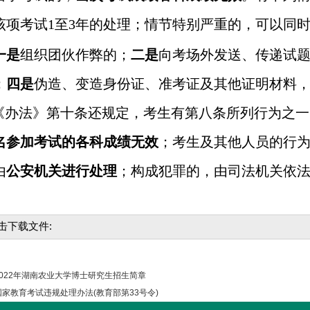
该项考试
1
至
3
年的处理；情节特别严重的，可以同
一是
组织团伙作弊的；
二是
向考场外发送、传递试
；
四是
伪造、变造身份证、准考证及其他证明材料
《办法》第十条还规定，考生有第八条所列行为之一
名参加考试的各科成绩无效
；考生及其他人员的行
由
公安机关进行处理
；构成犯罪的，由司法机关依
击下载文件:
022年湖南农业大学博士研究生招生简章
家教育考试违规处理办法(教育部第33号令)