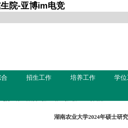
生院-亚博im电竞
综合
招生工作
培养工作
学位
m电竞-亚博全站首页
>
招生工作
>
硕士招生
>
重要通知
湖南农业大学2024年硕士研