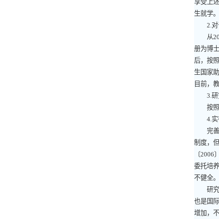
享受上
生就学
2.
对
从
2
册为博
后，按
生国家
目前，
3.
研
按照《
4.
实
完善研
制度，
〔
2006
委托培
不健全
研究生
也是国
增加，