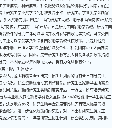
生学业成绩、科研成果、社会服务以及家庭经济状况等因素，确定
博士研究生学业奖学金的标准要高于硕士研究生。学业奖学金所需
，加大奖助力度。四是“三助”
(
研究生助教、助研和助管岗位
)
津贴资
助”岗位，并提供“三助”津贴。五是研究生国家助学贷款。研究生国
符合条件的研究生都可以申请并及时获得国家助学贷款，可享受国
究生还可以享受学费补偿和国家助学贷款代偿政策。六是其他资
难补助、开辟入学“绿色通道”以及企业、社会团体和个人面向高
等方式得到资助。因此，完善研究生教育投入机制各项新政策措施
研究生不因家庭经济困难而失学，将有力促进教育公平。
优势下降，生源减少
?
金适用范围将覆盖全国研究生招生计划内的所有全日制研究生，
变动情况，建立资助标准动态调整机制。研究生国家助学金所需资
法共同承担。新的研究生奖助制度实施后，一方面，所有培养研究
要从事业收入包括新增学费收入里提取
4-6%
的经费用于学生奖助工
校，还是地方高校，研究生助学金额度都比原先有较大幅度的增
学金政策，进一步强化政策的约束性，对于不重视研究生资助工
将减少该省份的下一年度研究生招生计划，建立奖惩机制。这同时