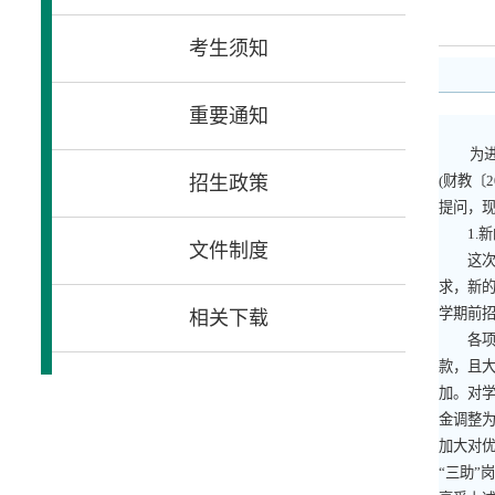
考生须知
重要通知
为
(
财教〔
2
招生政策
提问，
1.
新
文件制度
这次完
求，新
学期前
相关下载
各项政
款，且
加。对
金调整
加大对
“三助