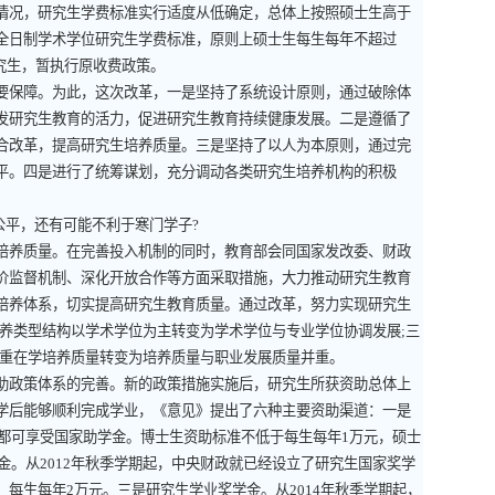
情况，研究生学费标准实行适度从低确定，总体上按照硕士生高于
全日制学术学位研究生学费标准，原则上硕士生每生每年不超过
究生，暂执行原收费政策。
保障。为此，这次改革，一是坚持了系统设计原则，通过破除体
发研究生教育的活力，促进研究生教育持续健康发展。二是遵循了
合改革，提高研究生培养质量。三是坚持了以人为本原则，通过完
平。四是进行了统筹谋划，充分调动各类研究生培养机构的积极
公平，还有可能不利于寒门学子
?
养质量。在完善投入机制的同时，教育部会同国家发改委、财政
价监督机制、深化开放合作等方面采取措施，大力推动研究生教育
培养体系，切实提高研究生教育质量。通过改革，努力实现研究生
养类型结构以学术学位为主转变为学术学位与专业学位协调发展
;
三
重在学培养质量转变为培养质量与职业发展质量并重。
政策体系的完善。新的政策措施实施后，研究生所获资助总体上
学后能够顺利完成学业，《意见》提出了六种主要资助渠道：一是
都可享受国家助学金。博士生资助标准不低于每生每年
1
万元，硕士
金。从
2012
年秋季学期起，中央财政就已经设立了研究生国家奖学
，每生每年
2
万元。三是研究生学业奖学金。从
2014
年秋季学期起，