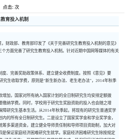
: 点击: 次
生教育投入机制
意，财政部、教育部印发了《关于完善研究生教育投入机制的意见》
三个方面完善了研究生教育投入机制。针对近期中国网等媒体的有关
制度、完善奖助政策体系、建立健全收费制度。按照《意见》要
研究生收取学费，原则是“新生新办法、老生老办法”，
2014
年秋季
增加，国家对所有纳入国家计划的全日制研究生均安排定额拨
要缴纳学费。同时，学校用于研究生奖励资助的投入也会随之增
保障研究生基本生活。从
2014
年秋季起，将现有的研究生普通奖学
划内的所有全日制研究生。二是设立了国家奖学金和学业奖学金，
统筹多渠道资金，建立健全导师责任制和导师项目资助制，加大对
四是保证家庭经济困难研究生就学。家庭经济困难研究生除按规定