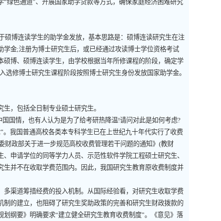
“绿色通道”、开展国家助学贷款等方式，确保家庭经济困难研究
于硕博连读学生的助学金发放，基本思路是：硕博连读研究生在注
助学金
;
注册为博士研究生后，或已经通过攻读博士学位资格考试
本硕博、硕博连读学生，由学校根据当年所修课程的阶段，确定学
入选修博士研究生课程阶段按照博士研究生身份发放国家助学金。
。
究生，包括全日制专业硕士研究生。
中国国情，也有人认为是为了给考研热降温
!
请问对此是如何考虑
?
”。我国普通高校各类本专科学生已在上世纪九十年代实行了收费
委财政部关于进一步规范高校收费管理若干问题的通知》
(
教财
生、申请学位的同等学力人员、示范性软件学院工程硕士研究生、
究生并不在收取学费范围内。因此，我国研究生教育原收费制度并
多渠道筹措经费的投入机制。从国际经验看，对研究生收取学费
机制的建立，也阻碍了研究生奖助政策的完善和研究生财政拨款的
划纲要》明确要求“建立健全研究生教育收费制度”。《意见》落