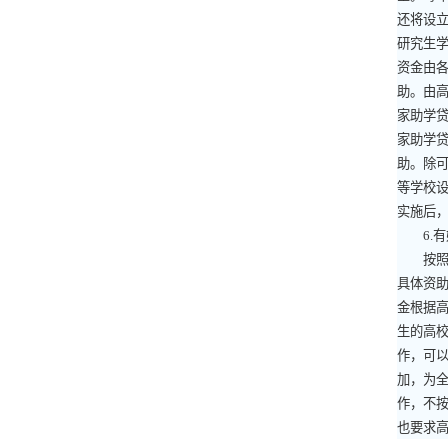
还将设
研究生
资金由
助。由高
家助学
家助学
助。除
等学校
实施后
6.
有
按照《
具体资
金根据
生的高
作，可
加，为
作，不
也要求