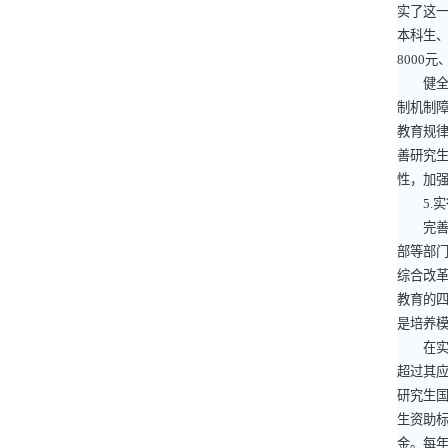
实了这
本科生
8000
元
健全研
制机制
教育规
善研究
性，加
5.
实
完善研
部等部
综合改
教育的
是培养
在实行
超过其
研究生
生资助
金。每