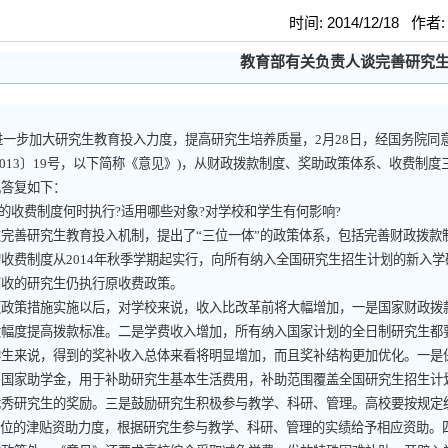
时间: 2014/12/18 作者
教育部有关负责人谈完善研究
进一步加大研究生教育投入力度，提高研究生培养质量，
2
月
28
日，经国务院同
013
〕
19
号，以下简称《意见》
)
，从财政拨款制度、奖助政策体系、收费制度
现答复如下：
的收费制度何时执行
?
适用哪些对象
?
对学校和学生有何影响
?
善研究生教育投入机制，提出了“三位一体”的政策体系，包括完善财政拨款
的收费制度从
2014
年秋季学期起实行，向所有纳入全国研究生招生计划的新入学
招收的研究生仍执行原收费政策。
策措施实施以后，对学校来说，收入比改革前将大幅增加，一是国家财政拨款
大幅度提高拨款标准。二是学费收入增加，所有纳入国家计划的全日制研究生都
学生来说，得到的奖补收入总体来看将明显增加，而且奖补结构更加优化。一是
为国家助学金，用于补助研究生基本生活费用，补助范围覆盖全国研究生招生计
优秀研究生的奖励。三是鼓励研究生积极参与教学、科研、管理。高校要按规定
”岗位的津贴资助力度，根据研究生参与教学、科研、管理的实绩给予相应资助。