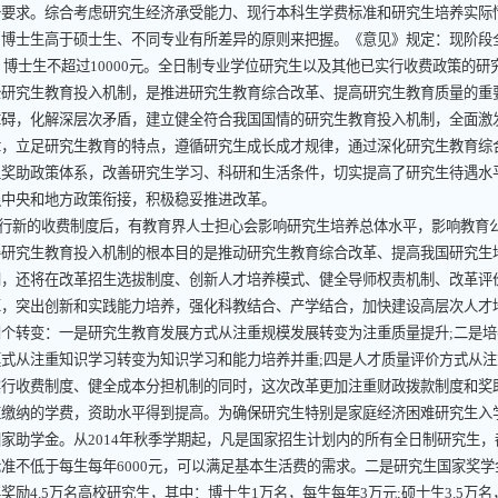
一要求。综合考虑研究生经济承受能力、现行本科生学费标准和研究生培养实际
、博士生高于硕士生、不同专业有所差异的原则来把握。《意见》规定：现阶段
、博士生不超过
10000
元。全日制专业学位研究生以及其他已实行收费政策的研
究生教育投入机制，是推进研究生教育综合改革、提高研究生教育质量的重要
障碍，化解深层次矛盾，建立健全符合我国国情的研究生教育投入机制，全面激
律，立足研究生教育的特点，遵循研究生成长成才规律，通过深化研究生教育综
生奖助政策体系，改善研究生学习、科研和生活条件，切实提高了研究生待遇水
强中央和地方政策衔接，积极稳妥推进改革。
行新的收费制度后，有教育界人士担心会影响研究生培养总体水平，影响教育
究生教育投入机制的根本目的是推动研究生教育综合改革、提高我国研究生培
门，还将在改革招生选拔制度、创新人才培养模式、健全导师权责机制、改革评
革，突出创新和实践能力培养，强化科教结合、产学结合，加快建设高层次人才
四个转变：一是研究生教育发展方式从注重规模发展转变为注重质量提升
;
二是培
模式从注重知识学习转变为知识学习和能力培养并重
;
四是人才质量评价方式从注
收费制度、健全成本分担机制的同时，这次改革更加注重财政拨款制度和奖助
应缴纳的学费，资助水平得到提高。为确保研究生特别是家庭经济困难研究生入
国家助学金。从
2014
年秋季学期起，凡是国家招生计划内的所有全日制研究生，
标准不低于每生每年
6000
元，可以满足基本生活费的需求。二是研究生国家奖学
年奖励
4.5
万名高校研究生，其中：博士生
1
万名，每生每年
3
万元
;
硕士生
3.5
万名