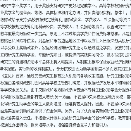
立研究生学业奖学金，用于奖励支持研究生更好地完成学业。高等学校根据研究
学业奖学金的覆盖面、等级、具体标准和评定办法，并负责组织实施。总体上，
各级财政给予支持
;
高校要按规定统筹利用财政资金、学费收入、社会捐助等资金
等学校按规定统筹利用科研经费、学费收入、社会捐助等资金，设置研究生“三
贷款年度最高限额进一步提高，原则上不超过年度学费和住宿费标准总和。凡是
贷款贴息和风险补偿金。到基层和艰苦边远地区工作以及应征入伍服义务兵役研
可以享受以上奖助政策外，家庭经济困难研究生还可以通过减免学费、发放特殊困
设立的研究生奖助学金、专题研究项目，或提供的实践实习岗位、就职锻炼机会
，研究生的待遇和资助水平总体上将大幅提高，从制度上根本保证家庭经济困难
媒体报道，实行新的收费制度后，部分院校会因为助学金额度不多而致其招生
意见》要求，通过完善研究生教育投入机制的各项政策措施，研究生国家助学
助标准由各级财政部门会同高等学校主管部门确定，并根据经济发展水平和物价
高等学校隶属关系，由中央财政和地方财政参照普通本专科生国家助学金分担办
校获得财政拨款总量都有较大增长
;
另一方面，不管是中央高校还是地方高校，都
以获得研究生助学金的学生人数将增加，标准将较大提升。因此，不管是中央高
全面落实国家资助政策提供了资金保障。另外，为了认真落实新的研究生国家助
按要求落实投入责任，不按要求计提并发放研究生助学金的省份和学校，教育部
高校通过办出特色、提高培养水平，增强自身综合竞争力和吸引力。