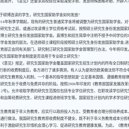
述政策外，《意见》还要求高校综合采取减免学费、发放特殊困难补助、开辟入学
。
于硕博连读的学生，研究生国家助学金如何发放
?
014
年秋季学期起，现有的研究生普通奖学金将被调整为研究生国家助学金。对
士研究生之前，或通过攻读博士学位资格考试前，按照硕士研究生身份发放国家
照博士研究生身份发放国家助学金。直博生和招生简章中注明不授予中间学位的
助学金发放的层次。在选修硕士课程阶段按照硕士研究生身份发放国家助学金
;
进
教育部正会同有关部门，研究制订研究生国家助学金管理暂行办法，今年将印发
究生国家助学金制度是否适用于专业硕士研究生
?
意见》规定，研究生国家助学金覆盖国家研究生招生计划内的所有全日制研
行新的收费制度后，各方进行了诸多猜测，有人认为是效仿欧美做法但不符合
究生教育投入机制，一个基本的指导思想就是“立足基本国情、遵循教育规律
但研究生处于收费与免费并存的阶段。按照
2006
年印发的《教育部国家发展改革
〕
2
号
)
，允许收取学费的研究生范围仅包括专业学位研究生、在职攻读学位研究
养和自筹经费研究生、研究生课程进修班学生等。国家招生计划内的学术学位研
。
教育属于非义务教育，应实行以政府投入为主、受教育者合理分担培养成本、
际通行做法。我国研究生教育原收费制度不健全，既不利于非义务教育成本分担
不利于激励研究生珍惜机会潜心学习、促进研究生教育健康发展。为此，《教育规