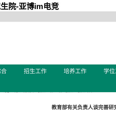
生院-亚博im电竞
综合
招生工作
培养工作
学位
m电竞-亚博全站首页
>
招生工作
>
硕士招生
>
招生政策
教育部有关负责人谈完善研