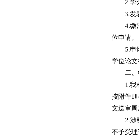
2.
3.
4.
位申请。
5.
学位论文
二、
1.
按附件1
文送审周
2.
涉
不予受理