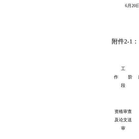
6月20
附件
2-1
工
作
阶
段
资格审查
及论文送
审