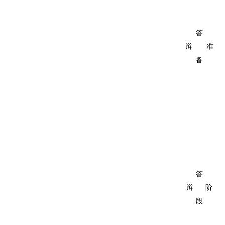
答
辩
准
备
答
辩
阶
段