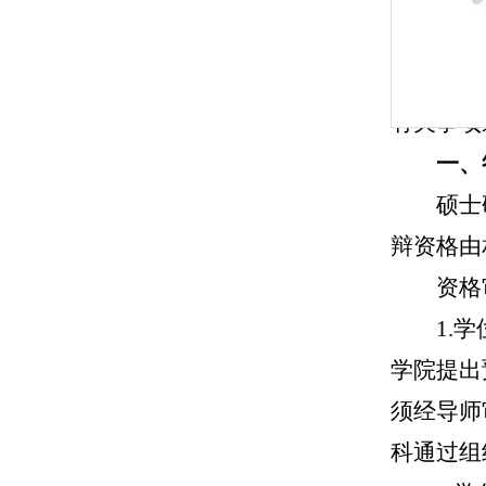
为做
条例》、
有关事项
一、
硕士
辩资格由
资格
1.
学院提出
须经导师
科
通过
组