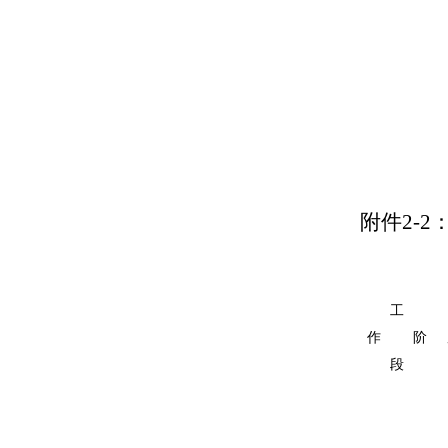
附件
2
-2
工
作
阶
段