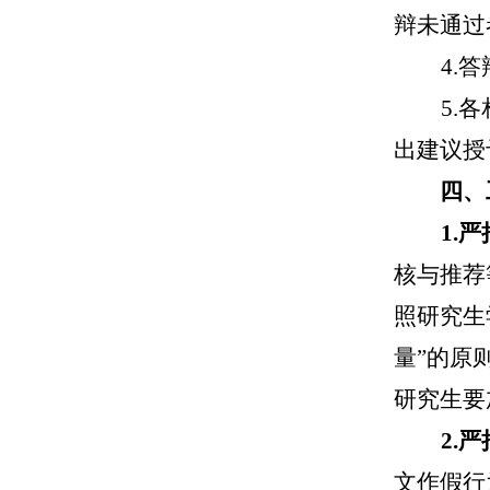
辩未通过
4.
5.
出建议授
四、
1.
核与推荐
照研究生
量”
的
原
研究生要
2.
文作假行