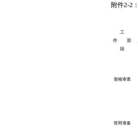
附件
2
-2
工
作
阶
段
资格审查
答辩准备