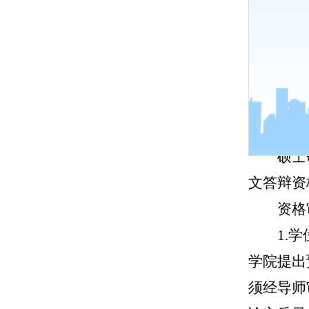
为做
条例》、
大学在职
求，现将
一、
硕士
文答辩资
资格
1.
学院提出
须经导师