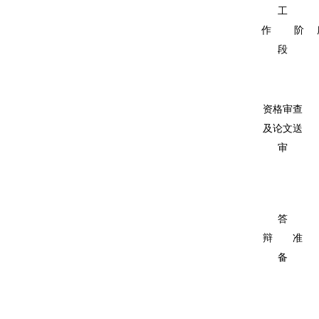
工
作
阶
段
资格审查
及论文送
审
答
辩
准
备