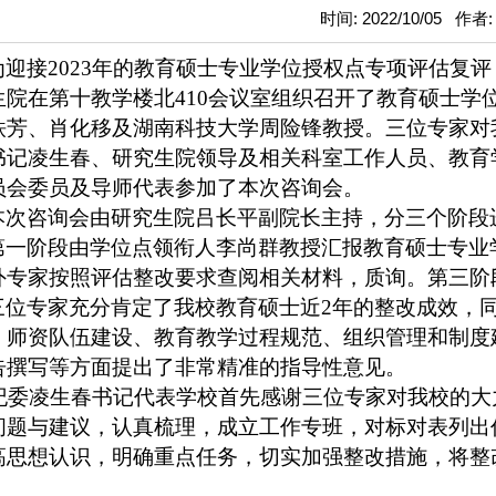
时间: 2022/10/05 作者
为迎接
2023年的教育硕士专业学位授权点专项评估复评
生院在第十教学楼北410会议室组织召开了教育硕士学
铁芳、肖化移及湖南科技大学周险
锋
教授
。
三位专家对
书记凌生春、研究生院领导及相关科室工作人员、教育
员会委员及导师代表参加了本次咨询会。
本次咨询会由研究生院吕长平副院长主持，分三个阶段
第一阶段由学位点领衔人李尚群教授
汇报
教育硕士专业
外专家
按照评估整改要求
查阅
相关
材料，质询。第三阶
三位专家充分肯定了我校教育硕士近
2年的
整改
成效，
、
师资队伍建设、教育教学过程
规范
、组织管理和制度
告撰写等方面提出了非常精准的
指导
性意见。
委凌生春书记代表学校首先感谢三位专家对我校的大
问题
与建议
，认真梳理，成立工作专班，对标对表列出
高思想认识，明确重点任务，切实加强整改措施，将整