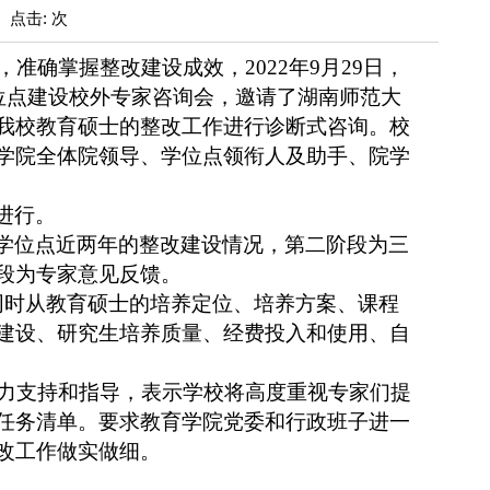
: 点击: 次
，
准确掌握
整改建设成效，
2022年9月29日，
位点建设校外专家咨询会，
邀请了湖南师范大
我校
教育硕士的
整改工作
进行诊断式
咨询
。校
学院全体院领导、学位点领衔人及助手、院学
进行。
学位
点
近两年的整改建设情况，第二阶段为三
段为专家意见反馈
。
同时从教育硕士的培养定位、培养方案、
课程
建设、研究生培养质量、经费投入和使用、自
力支持和指导，表示学校将高度重视专家们提
任务清单
。
要求
教育学院党委和行政班子进一
改工作做实做细。