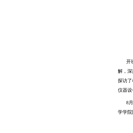
开
解，深
探访了
仪器设
8
学学院