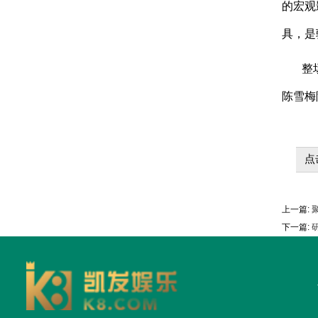
的宏观
具，是
整
陈雪梅
点
上一篇:
聚
下一篇: