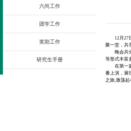
六尚工作
团学工作
12月
奖助工作
聚一堂，共
晚会共
等形式丰富
研究生手册
在第一
番上演，展
之旅,激荡