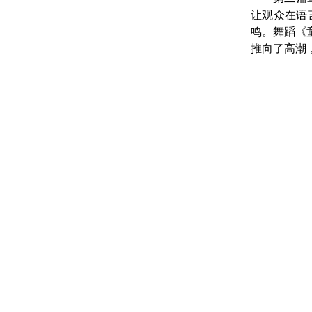
让观众在语
鸣。舞蹈《
推向了高潮