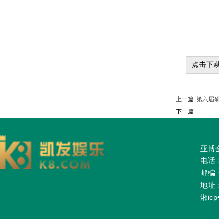
点击下载
上一篇:
第六届研
下一篇:
亚博全
电话：0
邮编：
地址
湘icp