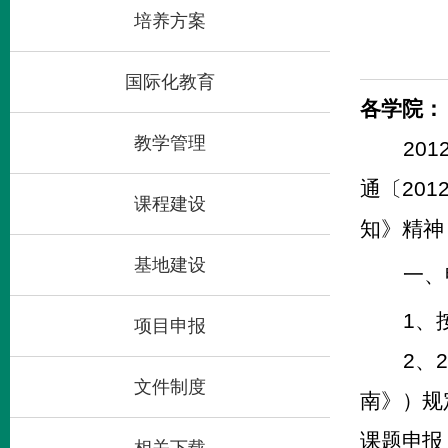
培养方案
国际化教育
各学院：
教学管理
201
通〔
201
课程建设
知》精神
基地建设
一、
1
、
项目申报
2
、
2
文件制度
南》）规
课题申报