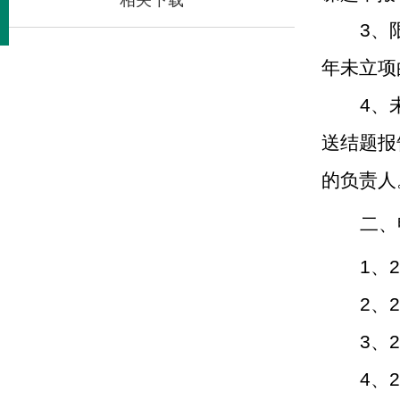
相关下载
3
、
年未立项
4
、
送结题报
的负责人
二、
1
、
2
2
、
2
3
、
2
4
、
2