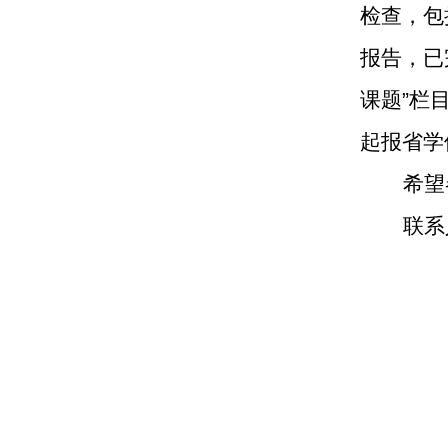
检查，包
报告，已
课题
”
栏
起报省学
希望
联系