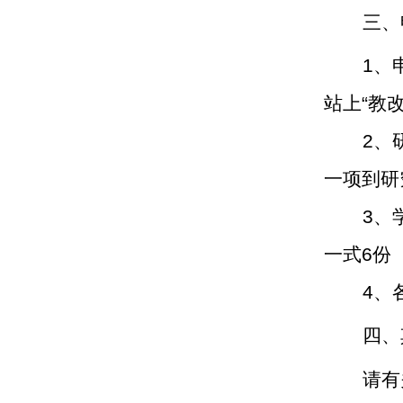
三、
1
、
站上
“
教
2
、
一项到研
3
、
一式
6
份
4
、
四、
请有