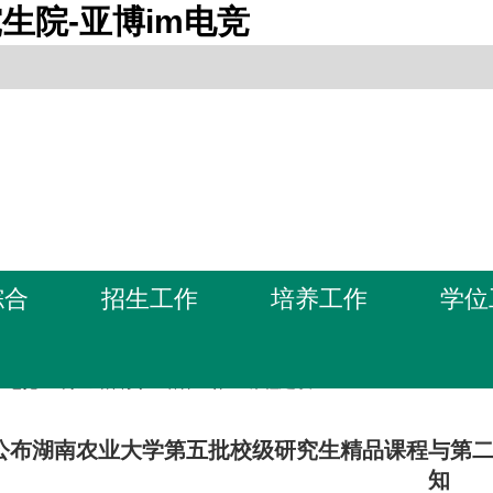
生院-亚博im电竞
综合
招生工作
培养工作
学位
m电竞-亚博全站首页
>
培养工作
>
课程建设
公布湖南农业大学第五批校级研究生精品课程与第
知