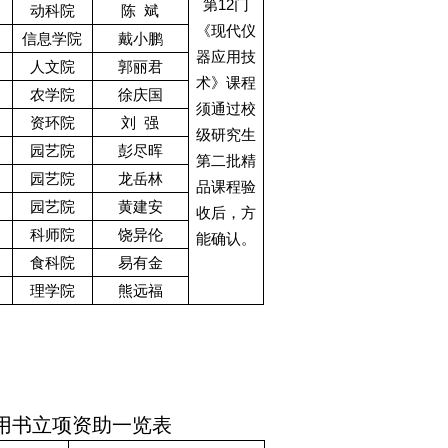
12
第
门
动科院
陈
斌
《现代仪
信息学院
戴小鹏
器应用技
人文院
郭丽
君
术》课程
农学院
徐庆国
须通过校
资环院
刘
强
级研究生
园艺院
彭尽晖
第二批精
园艺院
龙岳林
品课程验
园艺院
黄建安
收后，方
科师院
饶异伦
能确认。
食科院
易有金
理学院
熊远福
用书立项资助一览表