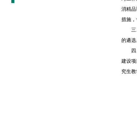
消精品
措施，
三
的遴选
四
建设项
究生教