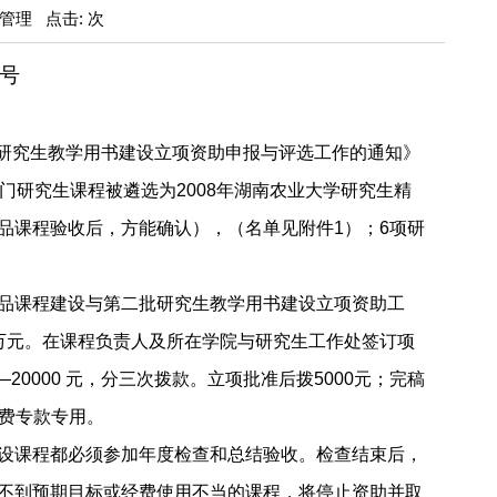
培养管理 点击: 次
号
研究生教学用书建设立项资助申报与评选工作的通知》
门研究生课程被遴选为
2008
年湖南农业大学研究生精
品课程验收后，方能确认），（名单见附件
1
）；
6
项研
：
品课程建设与
第二批研究生教学用书建设立项资助
工
万元。在课程负责人及所在学院与研究生工作处签订项
—20000
元，分三次拨款。立项批准后拨
5000
元；完稿
费专款专用。
设课程都必须参加年度检查和总结验收。检查结束后，
不到预期目标或经费使用不当的课程，将停止资助并取