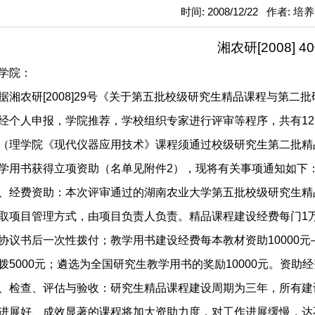
时间: 2008/12/22 作者: 
湘农研
[2008] 40
学院：
据湘农研
[2008]29
号《关于第五批校级研究生精品课程与第二批
经个人申报，学院推荐，学校组织专家进行评审等程序，共有
12
（理学院《现代仪器应用技术》课程须通过校级研究生第二批精
学用书获得立项资助（名单见附件
2
），现将有关事项通知如下
、经费资助：本次评审通过的湖南农业大学第五批校级研究生精
取项目管理方式，由项目负责人负责。精品课程建设经费每门
1
协议书后一次性拨付；
教学用书
建设经费每本教材资助
10000
元
拨
5000
元；遴选为全国研究生教学用书的奖励
10000
元。资助经
、检查、评估与验收：研究生精品课程建设周期为三年，所有建
进展好、成效显著的课程将加大资助力度，对工作进展缓慢，达