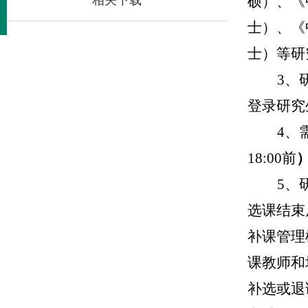
相关下载
硕）、《中
士）、《中
士）等研
3、
登录研究
4、
18:00前
5、
选课结束
补
课
管理
课教师
和
补选或
退