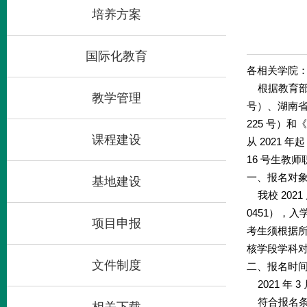
培养方案
国际化教育
各相关学院
根据教育部办
教学管理
号）、湖南
225 号）和
课程建设
从 2021
16 号
生教师职
一、报名对
基地建设
我校 202
0451），
项目申报
考生须根据
核学段学科对
文件制度
二、报名时
2021 年 3 
符合报名条