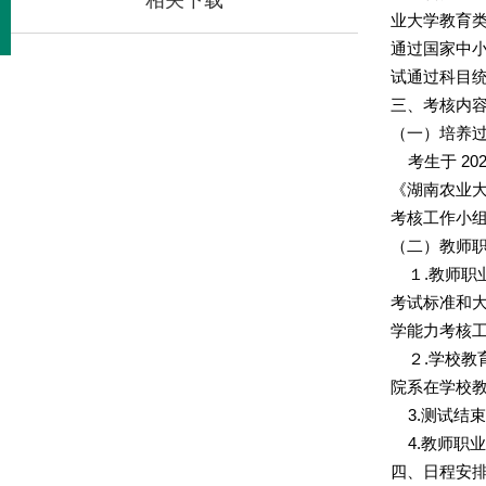
相关下载
业大学教育
通过国家中
试通过科目统
三、考核内
（一）培养
考生于 202
《湖南农业
考核工作小
（二）教师
１.教师职
考试标准和
学能力考核
２.学校教
院系在学校
3.测试结
4.教师职业
四、日程安