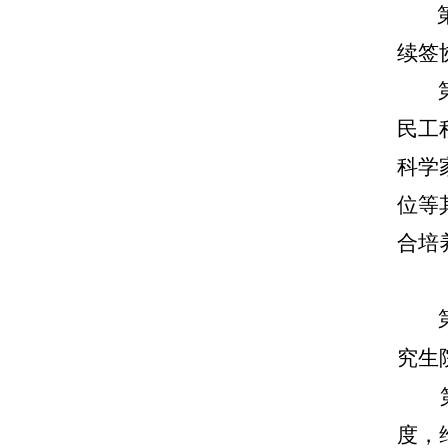
续签
民工
科学
位等
合培
究生
度，