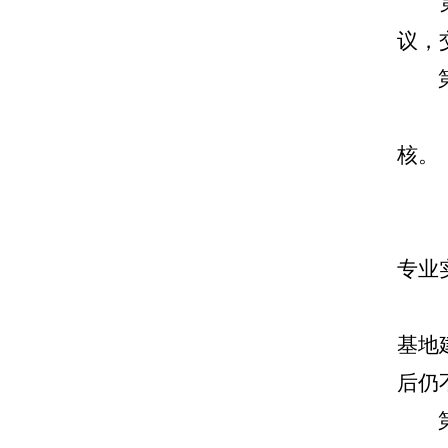
议，
核。
专业
基地
后仍