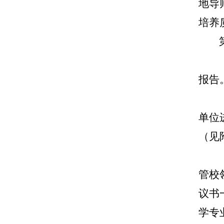
地导
培养
报告
单位
（见
管校
议书
学专