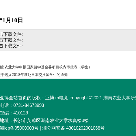
年
1
月
10
日
击下载文件:
击下载文件:
击下载文件:
湖南农业大学申报国家留学基金委项目校内审批表（学生）
于选拔2018年度赴日本交换留学生的通知
亚博全站首页的版权：亚博im电竞 copyright ©2021 湖南农业
电话：0731-84673893
邮编：410128
地址：长沙市芙蓉区湖南农业大学求真楼3楼
湘icp备05000003号 | 湘公网安备 43010202001068号