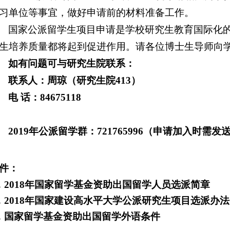
习单位等事宜，做好申请前的材料准备工作。
国家公派留学生项目申请是学校研究生教育国际化
生培养质量都将起到促进作用。请各位博士生导师向
如有问题可与研究生院联系：
联系人：周琼（研究生院
413
）
电
话：
84675118
2019
年公派留学群：
721765996
（申请加入时需发
件：
．
2018
年国家留学基金资助出国留学人员选派简章
．
2018
年国家建设高水平大学公派研究生项目选派办法
．国家留学基金资助出国留学外语条件