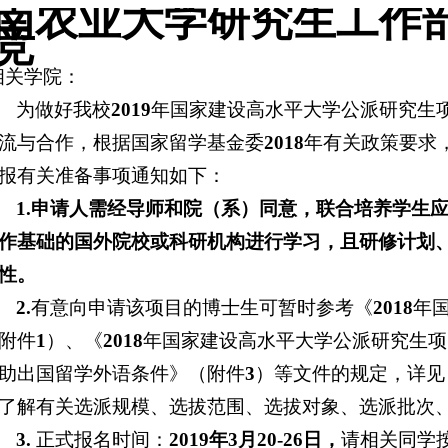
南农业大学研究生工作部
竞
相关学院：
为做好我校
2019
年国家建设高水平大学公派研究生
流与合作，根据国家留学基金委
2018
年有关政策要求
报有关准备事项通知如下：
1.
申请人需经导师和院（系）同意，联合培养学生
作基础的国外院校或科研机构进行学习，且研修计划
性。
2.
有意向申请该项目的博士生可暂时参考《
2018
年
附件
1
）、《
2018
年国家建设高水平大学公派研究生项
助出国留学外语条件》（附件
3
）等文件的规定，详见
了解有关选派规模、选拔范围、选拔对象、选派批次
3.
正式报名时间：
2019
年
3
月
20-26
日，
请相关同学