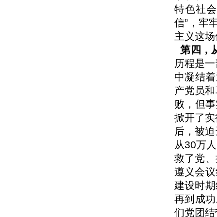
特色社会
信”，牢
主义这场
第四，从
历程是一
中凝结着
产党员和
败，但事
掀开了实
后，被迫
从30万
救了党、
遵义会议
建设时期
再到成功
们党团结