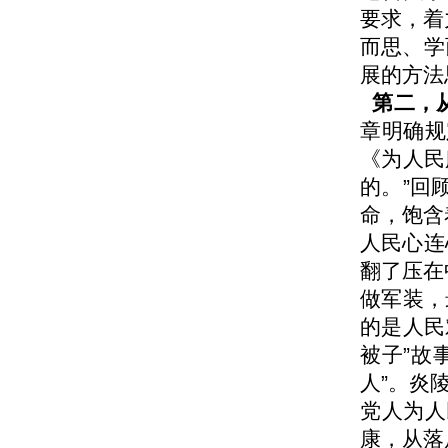
要求，着
而思、学
展的方法
第二，从
章明确规
《为人民
的。”回
命，饱含
人民心连
翻了压在
做军装，
的是人民
被子”故
人”。炎
党人为人
康，从落