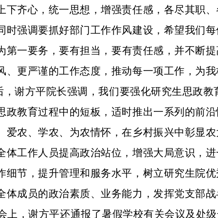
上下齐心，统一思想，增强责任感，
各
尽
其职、
同时强调要抓好部门工作作风建设，希望
我们每
为第一要务，要
有
担当
，要有责任感
，
并
不断提
风、更严谨的工作态度，推动
每一项工作，为我
后，谢方平院长
强调，我们要强化研究生思政教
思政教育过程中的短板，适时推出一系列的前沿
、
爱农、学农、
为
农情怀，在乡村振兴中彰显农
全体工作人员
提高政治站位，
增强大局意识，
进
作细节，提升管理和服务水平，树立研究生院优
全体成员的政治素质、业务能力，发挥党支部战
会上，谢方平还通报了暑假学校有关会议及处级