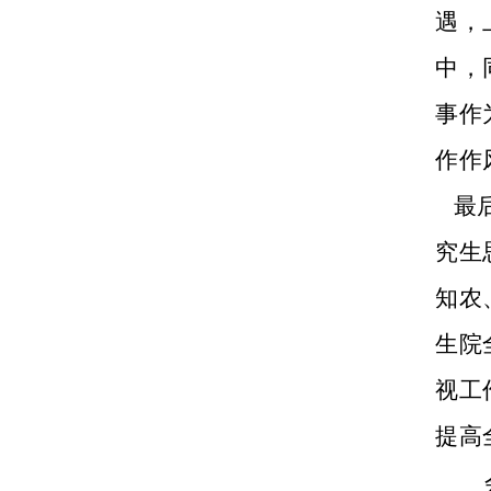
遇，
中，
事作
作作
最
究生
知农
生院
视工
提高