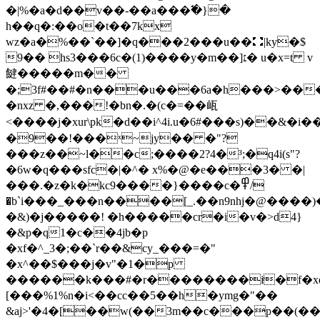
�|%�a�d��v��-��a���߱�}�
h��q�:��o�t��7kx
wz�a�%��`��]�q���2���u��⛚|ky�$
9�� hs3���6c�(1)����y�m��]׆� u�x=t v
䭈�����m��
�;3f#��#�n���u���6a�h���>��
�nxz �,���!�bn�.�(c�=��㼘
<����j�xur\pk�d��i^4i.u�6#���s)��&
�9��!���ˣ~jy�� �"?
���z��~l��c;����2?4�³;�q4i(s"?
�6w�q���sfc�|�^� x%�@�e���3� �|
���.�z�k�kc9����}����c�߾/
�b`i���_���n����[_.��n9nhj�@����)
�&)�j�����! �h�����cr�i�v�>d4}
�&p�q1�c��4jb�p
�xf�^_3�;��`r��&cy_���=�"
�x^��$���j�v"�1�p
������k���#�r��������iͤ�f�xq�
[���%1%n�i<��cc��5��h�ymg�"��
&aj>'�4�[��w(��3m��c���p��(��