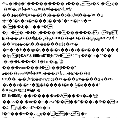
ᵄ*w�i�ф�"���������t)���g#�&i�3xj�e
`��:`�>za���td?
��\]�i�l��$�i����o�%��� �u
x�`�v�cs�z���(��r�]�r�v�
�q��4;�da��*�l
�jdr��>�4�ц����6�������a�b$\gi
�f���ܗ�!ib�g�p:������@p:@ ../
��j6j�c�\�\��n���]!${��
�m�e�ԧ��ƞp�y����x��z�z��c���l�`��i��
�ڋgp�]\�&�\$,���cu�"�l;bff2e�֒�2f"q �8�hz�#`��hq
-�e��iz��e�h1�i-m�sg; 谵
����eum���d�h��[ǀ���ĩ
a�l��v%�]f���,vcn�h7���$
t��_��5k�dwԅ\f.qe����w#����q~(�-
�x��z���弛�l����i�u�.ݞ�q���ٜ�/
�yc3�m��j�
��`�v��d�֣>'��t�����a�&���x�4�!㴔
��o<��ʾ�nҁ��m�>yc'��t��"���x�&�� p�.e
�4 c 6莕�>rd7v�k�to
i�9'���v��vgݧq��f�< �c