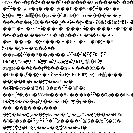
~iv�o~�p�;����̑ l�uc�a��a69�����d�
���nޘkг�q�a��_;#��fp��5c܁��a�~�n
�m zidn囒�b�jav��`d08b�^u5 o�����r�ｙ
�e�,�m�ԣ56u���ݧ��j�m %&�x�}m�*���gk0�ւ�������$�4�`�w�cg���=����f�3�0��$)
��"1��`���~�2�����d����7�'�
��6��;��ke s[� /�7��^�t�4�!
�a��te�ja�'��\��8 �}�f��*
[�l�yt �n5�2�
��p#�֔��*��y�:��ίވ\i4� �u`
�\���*:o�1�1��u�xg����恰�l?
օwgzo���k��լ�k���n ~���0;h��
�b9o��ڱ���1szx��x �i�2zz�䶨�:��
��)��l0�d����a!=��
�t֌r�evͻ�h[[3�l_3�u:�|�`䂿�a
��cܴ�)�m�5%chr���8:e���b���7g���w
1�&�?��sp��c� |d�a�p��c..
��=��|h���s���
��lxf�2��bye�f�.�;_z*v�����h&/
�]�(�o��y�v����n!6��/x�%�
��0l3��w�3?2(��wf�