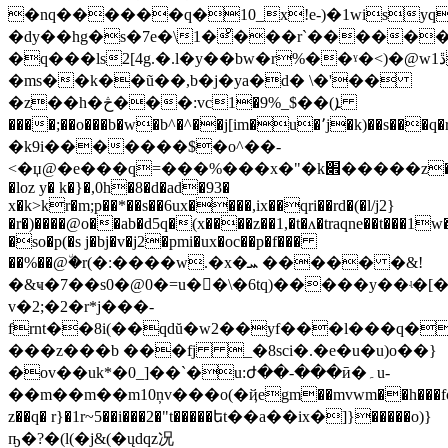
�nq������q�10_x!e-)�1wisy
�dy��hg�s�7e�\1�ͦ���r`�����
�q���ls2[4g.�.l�y��bw�r%��ˠ�<)�@w1ڐ[=��j�y/
�ms��k��ũ��,b�j�ya�d� \�'��
�z��h�څ���:vc1�ܐ)��$_%9
����;��o���b�w�b^�^��j[im�u�՚j�k)��s
�k9i�������$�o^��-
<�џ@�e���q=���%���x�"�k׎�����z��-
�loz y� k�}�,0h�8�d�ad�93�
x�k>kr�m;p��*��s��6ux����,ix��qri��rd�(�l/j2}
�r�)����@o��ab�d5q�(x����z��1,�t�ʌ�traqne��t���1w
�so�p(�s j�bj�v�j2�pmi�ux�oc��p�f���
��%��@٘�r(�:����w.�x�ܚ ����� �&!
�&ҹ�7��s0�@0�=u��ّ\�6tq)�����y��ʵ�
v�2;�2�r*j���-
frnt��8i(��qdŭ�w2��yf���l���q�
���z���b ���fj _�8sci�.�e�u�u)o��}
�ov��uk*�0_]��`�u:ժ��-���ӣ�۔u-
��m��m��m10ņv���o(�ҋegm��mvwm��h���fo��
z��q� r}�1r~5��i���2�"t�����եt��a��ix�]}�����o)}
ҧ�?�(l(�j&(�ųdqz况