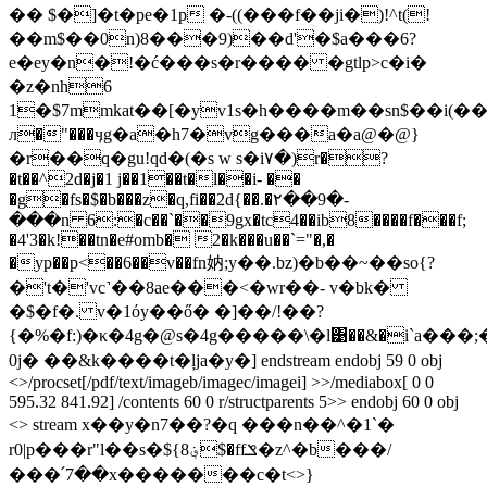
�� $�]�t�pe�1p �-((���f��ji�)!^t(!
��m$��0n)8���9)��d'�$a���6?
e�ey�n
�!�ć���s�r���� �gtlp>c�i�
�z�nh6
1�$7mmkat��[�yv1s�h����m��sn$��i(��
л�"���ӌg�a�h7�vg���a�a@�@}
�r��q�gu!qd�(�s w s�i۷�)r�?
�t��^2d�j�1 j��1��t�l��i- ��
�g�fs�$�b���z�q,fi��2d{��.�۲��9�-
���n 6:�c��`��9gx�tc4��ib8����f���f;
�4'3�k!��tn�e#omb� 2�k���u��`="�,�
�yp��p<��6��v��fn妠;y��.bz)�b��~��so{?
�'t�'vc˺��8ae���<�wr
��- v�bk�
�$�f�. v�1όy��ő� �]��/!��?
{�%�f:)�κ�4g�@s�4g�����\�l͹��&�i`a���;�c
0j� ��&k����t�ļja�y�] endstream endobj 59 0 obj
<>/procset[/pdf/text/imageb/imagec/imagei] >>/mediabox[ 0 0
595.32 841.92] /contents 60 0 r/structparents 5>> endobj 60 0 obj
<> stream x��y�n7� �?�q ���n��^�1`�
r0|p���r"l��s�${؋8$�ffݏ�z^�b���/
���՛7��x�������c�t<>}