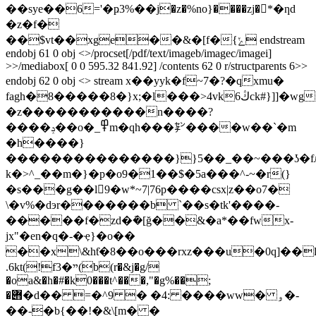
��sye��6='�ҏ3%��j�z�%no}����zj�*�ƞd
�z�f�
��$vt��xge��&�[f�{ݺ endstream
endobj 61 0 obj <>/procset[/pdf/text/imageb/imagec/imagei]
>>/mediabox[ 0 0 595.32 841.92] /contents 62 0 r/structparents 6>>
endobj 62 0 obj <> stream x��yyk�f~7�?�qxmu�
fagh�8�����8�}x;�l���>4vkڭ6ck#}]]�wg���o<|85����tz��������>��?
�z�����������n����?
����ݚ��o�_߾m�qh���㌢����w��`�m
�h����}
���������������}}5��_��~���ʖ�fл
k�>^_��m�}�p�o9�1��$�5a���^-~�r(}
�s���g��l9�w*~7|76p����csx|z��o7�
\�v%�dэr�������b `��s�tk'����-
�����f�zd�݇�[ğ��&�a*��fwx-
jx"�en�q�-�ҿ}�o��
��x\&hƭ�8��o���rxz���u�0q]��l
.6kt(!f3�ײ(b(r�&j�g/
�oa&�h�#�k0���t^���,"�g%��;
�݋�d�� =�^9 � �4: ����ww� ۅ�-
��-�b{��!�&\[m� �