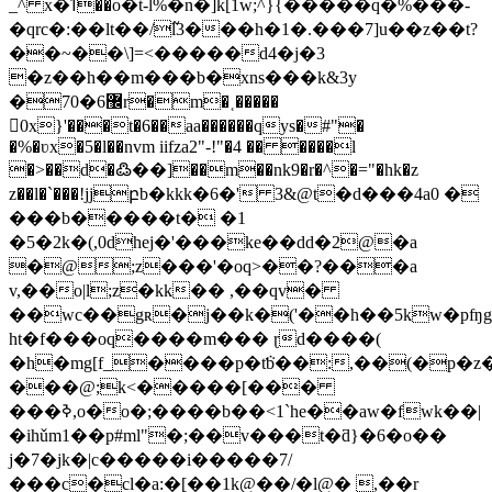
_^ x�ߗ��o�t-l%�n�]k[1w;^}{�����q�%���-
�qrc�:��lt��/߬l3���h�1�.���7]u��z��t?
��~��\]=<�����d4�j�3
�z��h��m���b�xns���k&3y
�7޼6�0r�m�˱�����
0x}'���t�6��aa������qys�#"�
�%�ʋx�5�l��nvm iifza2"-!"�4 �� ����l
�>��d�߷��]��m��nk9�r�^�="�hk�z
z��l�`���!jjբb�kkk�6�' 3&@t�d���4a0 �
���b�����t� �1
�5�2k�(,0dhej�'���ke��dd�2@�a
�@;z���'�oq>��?���a
v,��o|l;z�kk�� ,��qv�
��wc��gʀ�j��k�('��h��5kw�pʩ
ht�f���oq����m��� ɽd����(
�h�mg[f_����p�tܵƅ��:,��(�p�
���@;k<�����[���
���ߢ,o�o�;����b��<1`he��aw�fwk��|
�ihǔm1��p#ml"�;��v���t�ƌ}�6�o��
j�7�jk�|c�����i�����7/
���c�cl�a:�[��1k@��/�l@� ,��r