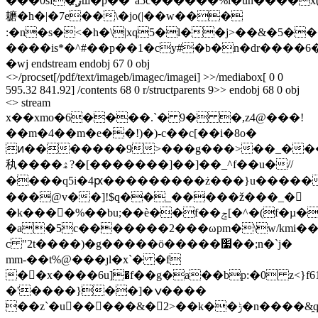
���0sf�ر҉ш�p��"a5c������%l�un����x(t
耱�h�|�7e��\�jo(|��w���
:�n�s�˂�h�\|xq5�l��j>��&�5�
����is*�^#��p��1�cy#�b�n�dr����6
�wj endstream endobj 67 0 obj
<>/procset[/pdf/text/imageb/imagec/imagei] >>/mediabox[ 0 0
595.32 841.92] /contents 68 0 r/structparents 9>> endobj 68 0 obj
<> stream
x��xmo�6����.`� 9� �,z4@���!
��m�4��m�e��!)�)-c��c[��i�8o�
ͷ�������9>���g���>��_�
秇����ۿ?�[�������]��]��_^f��u�//
����q5i�4ԗ���������ż���}u�����
���@v��]!$q��_�����ž���_�𪫪
�k����%��bu;��ѐ��f��ݘ[�^�(f�µ�:'���{����cm7�k�:i��m��
�a�5c�������2���ωpm�\w/kmi��
c "2t����)�g�����ӧ�����׷��;n�`j�
mm-��t%@���ȷl�xˋ� �f
��x����6u]�f��g�a��bp:�0 z<}f6
�'����}��]�ݍ����
��z`�u󦲖�����&�2>��k��ݱ�n����&̯q����i.��d,n,�o��t�o���