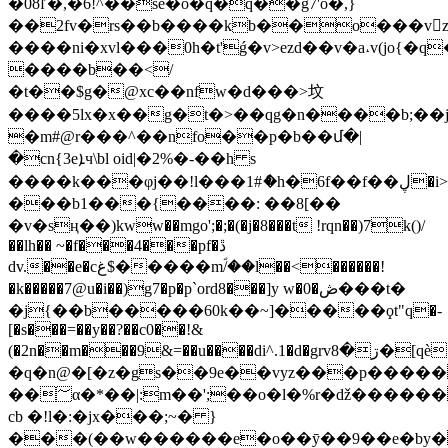
�0ȣľ�,�6!^��se�o�q�q��g7'o�,}
��2fv�rs��b����kb��o���vz�ϥf��a`��9
����ni�xvl���0h�t'ǵ�v>ezd��v�a˔v(jo{�
����b��</
�t��$g�@xc��nfw�d���>坟
����5lx�x��g�t�>��qg�n����b;��j
�m#@r���^��nfo��p�b��մ�|
�cn{3eܐч\bl oid|�2%�-��h s
����k���φj��!l���1#ެ�h�6f��f��ڸ�i>gj
���b1���{����: ��8[��
�v�sң��)kww��mgo';�;�(�j�8���t !rqn��)7k()/
��lh�� ~�f���4���pf�ڐ
dv.��e�cغ$�����mؐ/��l��<������!
�k�����7@u�i��)g7�p�p`ord8���]y w�0�ڞ���t�
�j{��b�����60k��~]�����ϙt"q�-
[�s���=��y��?��c0��!&
(�2n��m���9&=��u����di^.1�d�grvڗ�8�[qѐ���b����ǜ�xdz�t.rmԕ�cf�(:�(c��i�b~c�z%��*�/
�q�n@�[�z�gs��9e��vyz���p�����
��؅α�*��|:m��';��o�l�%r�ǆ�������*����ǌ��]8
cb �!l�:�jx���;~� }
���(��w������e�o��ȳ��9��e�by