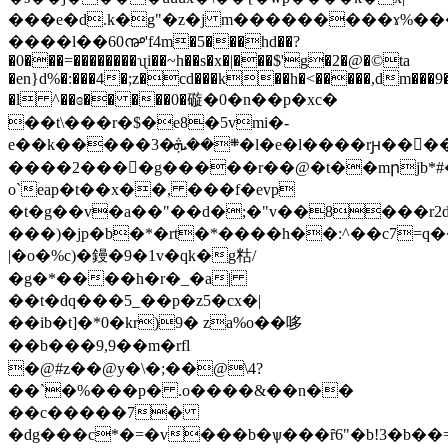
���e�d.k�g"�z�j m���������ɤ%���p���o��
����l��60൲'f4m�5���hd��?
�0���=��������ʯi��~h��s�x�|���$'g�2�@�©ta
�en}d%�:���4�;z�cd���k��h�<�����,dm���9�
�l ^��ɞ�� ���0�䃠�0�n��p�xc�
��t\���r�$�e8�5vmi�-
e��k�����3�܍��ܞ�l�e�l����rԩ���ٔ�6
����2����g�����r��@�t��mրjb*#
o`eap�t��x��, ���f�evp
�t�g��v�a��"��d�;�"v��8���r2d�(:�b��
���)�jp�b�*�rt�*����h��:^��c7=q��е
|�o�%c)�鏝�9�1v�qk�g䊀/
�g�*����h�r�_�a|
��t�dq���5_��p�z5�cx�|
��ib�t]�*0�kr)9� za%o��哆
��b���9,9��m�rfl
�@#z��@y�\�;��@\4?
��`�%���p� .o����&��n��
��c�����7�
�dg���c*�=�v���b�ѱ���ȓ6"�b!3�b��=