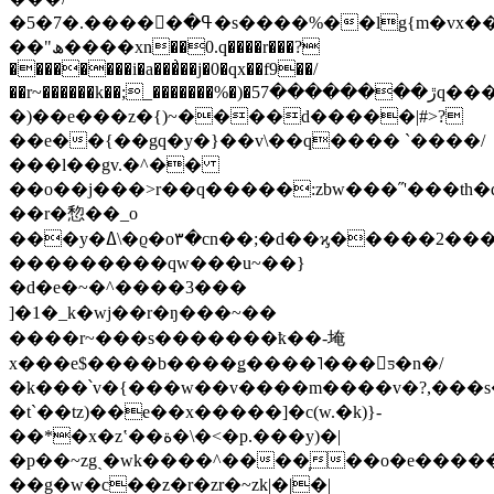
�5�ߟ��ٕ����.�7�s����%��lg{m�vx��2ե�}
��"ھ����xn��0.q����r���?
��������i�a���͗��j�0�qx��f9��/
��r~������k��;_�������%�)�5ڙ��������7q����q<�����r950>�ϗ��~~4>�/
�)��e���z�{)~����d�����|#>?
��e��{��gq�y�}��v\��q����
`����/
���l��gv.�^��
��o��j���>r��q�����:zbw���˝'���th�q
��r�㥎��_o
���y�ߡ\�ϱ�o۳�cn��;�d��ϗ�����2���rl��t�����˕�я��׺����x�kok�/
���������qw���u~��}
�
d�e�~�^����3���
]�1�_k�wj��r�ŋ���~��
����r~���s�������ҟ��-埯
x���e$����b����ǥ����˥���ƽ�n�/
�k���՝v�{���w��v����m����v�?,���s�p
�t`��tz)��e��x�����]�c(w.�k)}-
��*�x�zʽ��ة�\�<�p.���y)�|
�p��~zgˎ�wk����^����̹��o�e���
��g�w�c��z�r�zr�~zk|�|�|