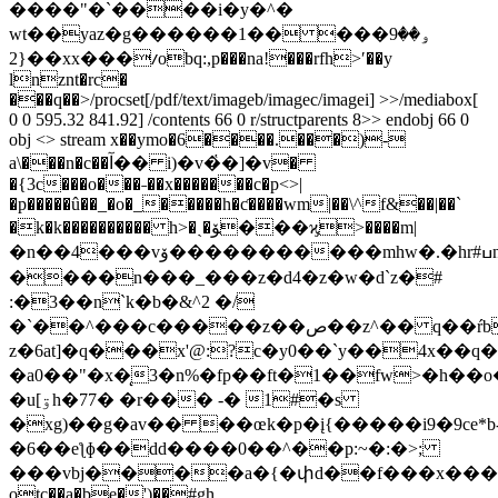
����"�`����i�y�^�
wt��yaz�g������1�� ��ۅ��9�
��{2xx���ⳇobq:,p���na!���rfh>ʹ��y
lnznt�rc�
���q��
>/procset[/pdf/text/imageb/imagec/imagei] >>/mediabox[
0 0 595.32 841.92] /contents 66 0 r/structparents 8>> endobj 66 0
obj <> stream x��ymo�6����.���)-
a\���n�c��آ�� i)�v�҅�]�v�
�{3c���o���˗��x�������c�p<>|
�p�����û��_�o�_�����h�ƈ����wm|��\^f&��|��`
�k�k���������� h>�ˏ�ﯚ���ϗ>����m|
�n��4���vۆ�����������mhw�.�hr#ߎn8��x����\g�k�͉ѷ�^��9����?
����n���_���z�d4�z�w�d`z�#
:�3��n`k�b�&^2 �/
�`��^���c�����z��ص��z^�� q��ŕb�c�
z�6at]�q���x'@:?c�y0��`y��4x��q
�a0��"�x�̨3�n%�fp��ft�1��fw>�h��o
�u[ۊh�77� �r��� -� 1#�s
�xg)��g�av�� ��œk�p�į{�����i9�9ce*b
�6��eƪɸ��dd����0��^��p:~�:�>;
���vbj����a�{�փd��f���x��
otc��a�be�')��#gh