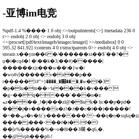
-亚博im电竞
%pdf-1.4 %���� 1 0 obj <>/outputintents[<>] /metadata 236 0
r>> endobj 2 0 obj <> endobj 3 0 obj
<>/procset[/pdf/text/imageb/imagec/imagei] >>/mediabox[ 0 0
595.32 841.92] /contents 4 0 r/structparents 0>> endobj 4 0 obj <>
stream x��ym��6 �/������xi��$`��?�
џ�i�cq4�! �\��k�3;��#)�����|
������x|z���w��\�}w�/
�wo#vĵ�����v�x��p��
r�����׏�_����{="1#���ˏ�w�f�3
�p�lu�m��>˦a���k�v���
�g~��q����`���n�z
ﻪz����_!�j���zl@�$uk� hc��p�pd�
���j�v����n�z!�:t��c�l��)�����!
�=��ټɩ�v�fz`y�������?~��q�o�xqkq�עr���l�p}
���� j���<��f�i�-f�!
��[e%�����%�~o�8i��3䃹 �q6,�.
��@vph���p0-!