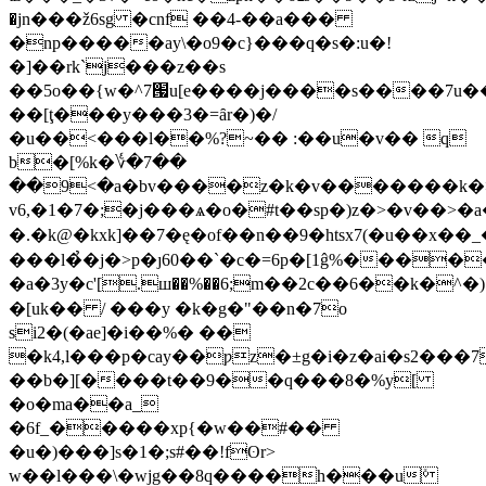
�jn���ž6sg �cnf ��4-��a���
�np�����ay\�o9�c}���q�s�:u�!
�]��rk`j���z��s
��5o��{w�^7՗u[e����j����s����7u���{ה����r�k��ax�
��[ţ���y���3�=ȃr�)�/
�u��<���l��%?~�� :��u�v�� q
b�[%k�؇�7��
��9<�a�bv����z�k�v�������k�>
v6,�1�7�;�j���ѧ�о�#t��sp�)z�>�v��>�a
�.�k@�kxk]��7�ę�of��n��9�htsx7(�u��x�
���l�̉�j�>p�ȷ60��`�c�=6p�[1ĝ%�����
�a�3y�с'[.ш��%��6;m��2c��6��k�^�
�[uk�� / ���y �k�g�"��n�7o
si2�(�ae]�i��%� ��
�k4,l���p�cay��ƿz�±g�i�z�ai�s2���7
��b�][����t��9��q���8�%y[
�o�ma��a_
�6f_�����xp{�w��#��
�u�)���]s�1�;s#��!fʘr>
w��l���\�wjg��8q����h���uܺ