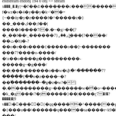
endstream endobj 194 0 obj <> stream
x���_�.�yן=�l'��d:�������c���������c�4�4mb��pc�c�4��=����\�j^���5j)z���)^
f�wz�e�4�y��y�k~'��=
{~��άy�y�z����f�^�����z�}
��_� ��ك��;f��|
����ŏ����7f�.�~�g>��[?
�_��f��ʵ_������7}ۻ��ٯ]̺���[?����/
��ٿ�h)�-?
��o�e��s����{�����o��]~�������
���7?����o-����/
�\x��o����g����������-
�����g~�g���/
��;���������o��w�փ�^������7?
�����{��o�z����~�?
��߱�������~�g�z�w?� |
�,���������g~�������w�̾�o~�����
�k_�g���/?�ÿ�����}��|����ʗ7�ŕ�?
����|�|9
v��󥝿\���� �{�qq�����^����[��gߴ��>��w�
�{���u��\������q�����sa����r~k9�
���/