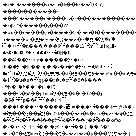
�a�n������cr�eɦ�h��li8��͛!}8~?}
����t�������?
���>�����o����~:�{�������������
�xi[ %*������;���??
�wo��o����]o��߽���5ו�'�o�l����������c�����^��y�o'7�
n|����w ��/yj�z}��w�۶���o۟�
�<>�n������6���ڪh] ui�ɹq1�-
�zs���m�h'&��a��7��衵�f-
��@��ת0p�������dc
6<���jq��mg�-�z�ѳ�7�n�@ol
���`z���ہ�lc�d���e��lr4m��im�^a���t�g��=��>� f���5�����`��{���r���tp�����^`/%��w�=�!
�1�u�u�qg��r�,�e�8�k���
a&|v�f�6��1�p`�j"
���<,�@��p1udn�t�6� �}7��j
:�$dp����s"4
���h��������x΂hx��̥����|$g57k�,d�
���¹��g�q2×k����b�b�xcx�qw<�g�}
�5c���l��pf*d��� ɟ�;e��ke%x-
�v�by}c��`�@ ��� (=��%�!
�fz�*�stmvu��x�#�wf�v�p�����.}