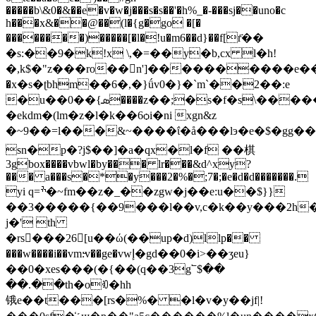
���
��b\&0�&��e�v�w�j���s�s��'�h%_�-���sj��uno�c
h���x&��@��(l�{g�go �[�
��������)�����[�l�!u
�m6��d}��f[r҃��
�s:��9�k!x \,�=��y�b,cx l�h!
�,k$�"z���ro��n']����������e��ߛ})"ft�ٖb�ܓ�y
�x�s�ʈbhm��6�,�}ǘv0�}�`m`��2��:e
�u��0��{ܣ����z��;�s�f�s\�����[�_��bw�/
�ekdm�(lm�z�l�k��6ѻi�ni xgn&z
�~9��=l���&~����ΐ�å���lэ�e�$�gg��
sn�p�?j$��]�a�qx�l�f ��棋
3gbox����vbwl�by��� lr���&d^xy?
��� a���s�*�y���2�%�;7�;�e�d�d�������.
yi q=ׯ�~fm��z�_��zgw�j��e:u��$}}
��3�����{��9���l��v,c�k��y���2h
j�' th
�rs򧬛���26[u��ώ(��up�d)llp��
���w����i
��vm:̵v��ge�vwإ�gd��0�i>��ʒeu}
��0�xes���(�{��(q��3g՟$��
��.��th�oꂇ�hh
锇e��t���[rs�%� �l�v�y��jf|!