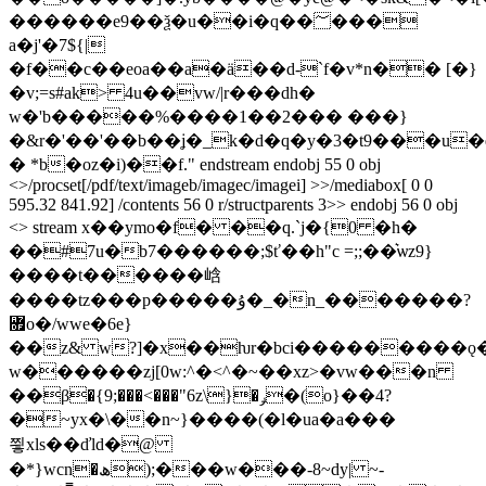
������e9��ѯ�u��i�q��؅���
a�j'�7${|
�f��c��eoa��a�ä��d-`f�v*n�� [�}
�v;=s#ak> 4u��vw/|r���dh�
w�'b�����%����1��2��� ���}
�&r�'��'��b��ʝ�_k�d�q�y�3�t9���u�
� *b�oz�i)��f." endstream endobj 55 0 obj
<>/procset[/pdf/text/imageb/imagec/imagei] >>/mediabox[ 0 0
595.32 841.92] /contents 56 0 r/structparents 3>> endobj 56 0 obj
<> stream x��ymo�f� ��q.`j�{0 �h�
��#7u�b7������;$ť��h"c =;;��͛ѡz9}
����t������㟏
����tz���p�����ۇ�_�n_�������?
꟟o�/wwe�6e}
��z& w?]�x��ƕr�bci���������ǫ
w������zj[0w:^�<^�~��xz>�vw���n
��β�{9;���<���"6z\}�ݛ�(o}��4?
�~yx�\��n~}����(� l�ua�a���
찋xls��ďld�@
�*}wcn�ھ);���w���-8~dy| ~-