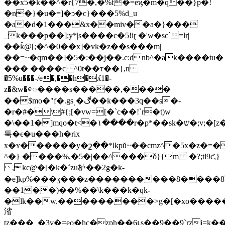
��x5�k��^�r{7�,�%f�=eϗ�m�q��}p�!
�n�}�u�=]�ͻ�c}���5%d_u
�a�d�1���&x��miv��a�}���
_k���p��];y*|s����c�5!iɽ �'w�sc`=lr|
��ǩ@[;�^�0��x]�vk�z��s���m|
��=~�qm��]�5�:��j��.c:dnb^�ak����tu�
��� ����c ^0t��т��},n
�5%u���-/e�,��h�ʎ1�-
z�&w�ꨯ����s�����,����
��$mo�"f�.gs˻�ڰ��k���3q��s�-
�r�#�\#{;[�vw=[�`c��!`r�t)w
�\��1�]mqo�t<�١����r�p*��sk�ש�;v;�[z��{�я��v
툭�ϵ�u���h�rix
x�ʏ������y�շ��*lkpŭ~��cmz^�5x�z�=�
^�} ����%,�5�|��^���ǒ}{m �?;tl9ƈ,}
,kc@�[�k�ߵzu栌��2g�k-
�e]kp%���ʓ���z����������8����8
��1��)��%��\k���k�qk-
�lk��w.���������>g�[�xo������j
渻
tz���_�3v�=eo�hc�zph��6ւs��9��9`rzj=k