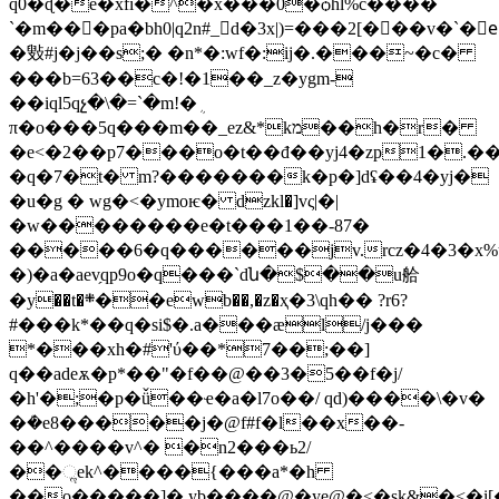
q0�ɖ�e�xfi�^�x���0�ѻhl%c����
`�m���pa�bh0|q2n#_ d�3x|)=���2[���v�`�
�㪢#j�j��s;� �n*�:wf�:ij�.���~�c�
���b=63��c�!�1��_z�ygm-
��iql5qչ�\�=`�m!�ܴ
π�o���5q���
m��_ez&*kמ��h�r�
�e<�2��p7���o�t��đ��yj4�zp1�.��]
�q�7�t� m?�������k�p�]dʢ��4�yj�
�u�g � wg�<�ymoѥ� dzkl�]vς|�|
�w��������e�t���1��-87�
�����6�q������jv.rcz�4�3�x%
�)�a�aev̗qp9o�q���`dն�$��u䑪
�y��t�܍��еwb��,�z�ҳ�3\qh�� ?r6?
#���k*��q�si$�.a���æl/j���
*���xh�#'ύ��*7��;��]
q��adeѫ�p*��"�f��@��3�5��f�j/
�h'�;�p�ǚ��ҽ�a�l7o��/ qd)����\�v�
�ܳ�e8�����j�@f#f�l��x��-
��^����v^� �n2���ь2/
��ૢek^����{���a*�h
��o�����]�.yb����@�ye@�<�sk&�<�i