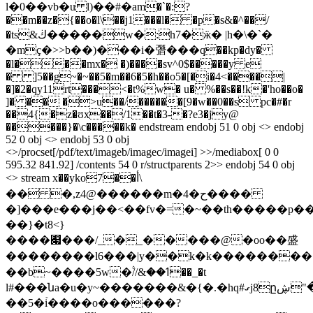
l�0��vb�u l)��#�аm�`�:?
��m��z�{��o�l\��j1���l� �p�s&�^��/
�ts&ڬ�����w�:h7�ӝ� |h�\�`�
�mç�>>b��)���i�㣅���q��kp�dy�
�l���mx� �)����sv^0$�����y e
� ]5��g~�~��5�m��6�5�h��o5�[�i�4<����|
�]�2�qy11rt���<�t%w� u� %��s��!k�'ho��o�
]� �� �>u��/������[9�w��0��s pc�#�r
��4{�z�ʊx��/1��t�3-�?e3�jy@
�����}�\c�����k� endstream endobj 51 0 obj <> endobj
52 0 obj <> endobj 53 0 obj
<>/procset[/pdf/text/imageb/imagec/imagei] >>/mediabox[ 0 0
595.32 841.92] /contents 54 0 r/structparents 2>> endobj 54 0 obj
<> stream x��yko7��أ\
�� �,z4@������m�4�ح����
�]���e���j��<��fv�=�~��th�����p��
��}�t8<}
����﯇���/_�_�����@�oo��盛
��������l6���|y��k�k��������.
��b~����5w�۟//&��ߗ��_�t
l#���նa�u�y~�������&�{�.�hq#ގj8ըۉ����"ڜ}
��5�ۡi����o������?