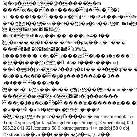
5q�xp��a�@������m
���eƈ�q�)��=���x�nj�w�j�?
5}_����1��k���pf�qj_9�c2wb��>�cs
�*�d���xy��i9��j�p�5k��ͼ8�°��1��u
 �f��aapeo�$���0@}
�he6)� r�x�̜�rvݶ��u��"���jelv4�d��=
(�nx��;�j�fr���i�s9re^i�gfa,�� sj� "��6׃,/
��ʊi��e� �0?��teln���6�a�aܠ}%3
�6���1�'�_e�y�h|���2;f|�b��h�x��� !
�' ��(���d �.ْub\�rl��۪�z���mo}
��&�zl�[p̑>�ɢ�7��;6q�k1��i�9��qf��ˑ
�κ��n,�c�[���g�g���8��&�� 3��
p�4�� ���\e��
�.�u�~)z y��e�ɵ��bj{x��f:k�nmm�z�^
����aӊ�7~0ò﫻��r�]q��uϲ���
��y�d�u�ėx������'m������m��.�s
�w��󑶲�m'kl�k�d�%�:��)!
�#�yg1}6&qmc?��y򒻄c���oċ� endstream endobj 57
0 obj <>/procset[/pdf/text/imageb/imagec/imagei] >>/mediabox[ 0 0
595.32 841.92] /contents 58 0 r/structparents 4>> endobj 58 0 obj
<> stream x��ym��6���q�@�~x,`}- a��!