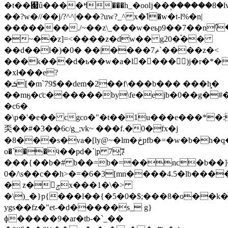
�t��﯇û����ߞ���h_�ooǉ��۪������8�lv���ry�*�vwk-
��?w�//��j/?^^|���?uw?_^ x�ߗ�w�t-l%�n|
�������./~��z\_���w�eьp9��7��n߬\��
�~��z]=<����z�dw�� g20�֕��
��d��l�)�0� ��|����ޘ7`����z�<
���k���d�ь��w�a�l���� )j�r�*�
�xł���e?
�ܭ[�m`79$��dem�2��f\���b��� ���h̻�
��mӄ�ƈc������by\fe�ejb�0��g�
�c6�
�\p�'�e�� cgco�"�t��1u���e���*�:
奀��#�3��6c/g_;vk~ ���f.�0�fx�j
�8���s�va�[ly@~�lm�ڂpfb�=�w�b�h�q����r��ׂaux1)^�#5�x3�����y��l�0
o�`��ӵ��pd�`|׃p 7҉7
���{��b�# b��=b�=��nc�b��]
0�/\s��c��h>�=�6�3[mn����4.5�lb���
� z�򡝶ݮx���1�\�>
�\)_�}p{���l��{�5�0�$;���8�o��k�
ygs��fz�"et-�d�����s_ g}
ɸ�����9�ar�tb-�`_��