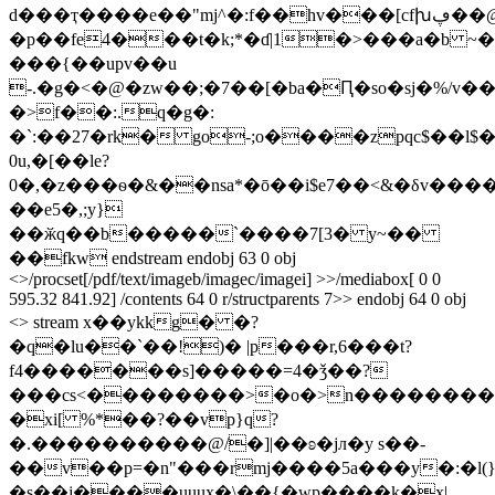
d���ҭ����e��"mj^�:f��hv���[cfխڥ��@�=�����l��_]�����'4{j�j�z@�t�e5�z5*�h��ӻz�
�p��fe4���t�k;*�ɗ|1�>���a�b ~
���{��upv��u
-.�g�<�@�zw��;�7��[�ba�Ԥ�so�sj�%/v�
�>f��:.q�g�:
�`:��27�rk� go-;o����zpqc$��l$�
0u,�[��le?
0�,�z���ѳ�&��nsa*�ō��i$e7��<&�δv��
��e5�,;y}
��ӂq��b�����`����7[3� y~��
��fkw endstream endobj 63 0 obj
<>/procset[/pdf/text/imageb/imagec/imagei] >>/mediabox[ 0 0
595.32 841.92] /contents 64 0 r/structparents 7>> endobj 64 0 obj
<> stream x��ykkg� �?
�q�lu��`��!)� |p���r,6���t?
f4�������s]�����=4�ǯ��?
���cs<��������>�o�>n������������ק���_�����t|x���ھ�����
�xi[ %*��?��vp}q?
�.����������@/�]|��ʚ�jл�y s��-
��v��p=�n"���rmj����5a���y�:�l(
�s��j����uuux�\��{�wp����k�x|