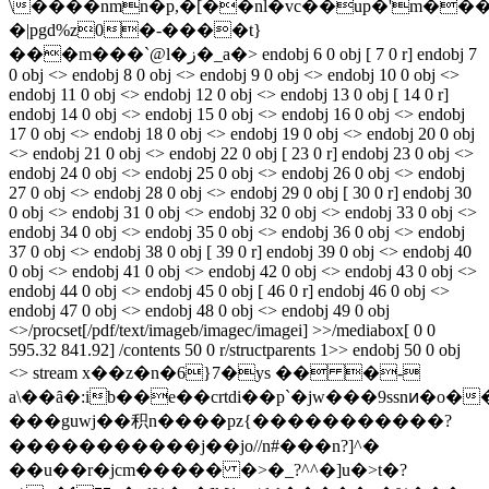
\����nmn�p,�[��nl�vc��up�'m�
�|pgd%z0�-����t}
���m���`@l�ز�_a�
> endobj 6 0 obj [ 7 0 r] endobj 7
0 obj <> endobj 8 0 obj <> endobj 9 0 obj <> endobj 10 0 obj <>
endobj 11 0 obj <> endobj 12 0 obj <> endobj 13 0 obj [ 14 0 r]
endobj 14 0 obj <> endobj 15 0 obj <> endobj 16 0 obj <> endobj
17 0 obj <> endobj 18 0 obj <> endobj 19 0 obj <> endobj 20 0 obj
<> endobj 21 0 obj <> endobj 22 0 obj [ 23 0 r] endobj 23 0 obj <>
endobj 24 0 obj <> endobj 25 0 obj <> endobj 26 0 obj <> endobj
27 0 obj <> endobj 28 0 obj <> endobj 29 0 obj [ 30 0 r] endobj 30
0 obj <> endobj 31 0 obj <> endobj 32 0 obj <> endobj 33 0 obj <>
endobj 34 0 obj <> endobj 35 0 obj <> endobj 36 0 obj <> endobj
37 0 obj <> endobj 38 0 obj [ 39 0 r] endobj 39 0 obj <> endobj 40
0 obj <> endobj 41 0 obj <> endobj 42 0 obj <> endobj 43 0 obj <>
endobj 44 0 obj <> endobj 45 0 obj [ 46 0 r] endobj 46 0 obj <>
endobj 47 0 obj <> endobj 48 0 obj <> endobj 49 0 obj
<>/procset[/pdf/text/imageb/imagec/imagei] >>/mediabox[ 0 0
595.32 841.92] /contents 50 0 r/structparents 1>> endobj 50 0 obj
<> stream x��z�n�6}7�уs �� �-
a\��ȃ�:ib��e��crtdi��p`�jw���9ssnͷ�o
���guwj��积n����pz{�����������?
�����������j��jo//n#���n?]^�
��u��r�jcm����� �>�_?^^�]u�>t�?