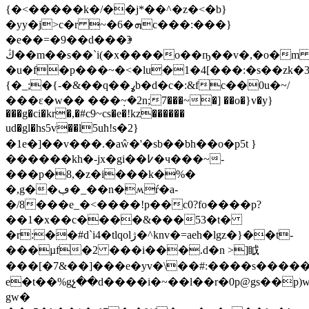
{�<�����k�/��j*��^�z�<�b}
�yy�j>c�r ~�6�ܗc���:���}
�e��=�9��d���ꏗ
ڭ��m��s��`i(�x����o��ҧ��v�,�o�m
�u�f�p���~�<�lu�1�4[���:�s��zk�3
{�_;�{-�&��q��ߩb�d�c�:&fc��0u�~/
���ε�w�� ���݂~�2n;7���~�] ��o�}v�y}
���g�ci�kr�,�#c9~cs�e�!kz������
ud�gl�hs5v��l5uћ!s�2}
�1e�]��v���.�aŵ�'�sb��bh��o�p5t }
������kh�-jx�gi��߇�ч���~-
���p�8,�z�i���k�%�
�,g��ڢ�_��n�ʍŕ�a-
�/8���e_�<����!p��c0?fo����p?
��1�x��c����&���53�t�
�r:��#d`i4�tlqolژ�^knv�=aeh�lgz�}��t-
���µf�2 ���i���.d�n >]眓
���[�7&��]���e�yv�\��#:����s�����o
e�t��%gչ��d����i�~��l��r�0p@gs��p)
gw�