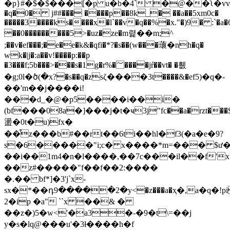
�p}#�̿$�$���[�p u�b�4` �@��ʅ�vv�
�q�0� j##��� ����p��8k_� ��a��5xm0c�
�����3����ks����x�l`��v�q��%�x."�)9� :`�a�6
��0���������5>�uz�ze�m렱 ��m;^
;��v�ef���;�e�e�k&�qfi�*?�s��(w���蘾�nh�q�
wk�|j�:a��v!����p:��p
�3���f;5b���>���s�1g�r%�؅����jŕ��vt� �휎
�g;0l�ծ(�x?�s��q�zsζ����3t����&�ef5)�q�-
��'m��j����i!
���d_�@�p5����i��i�
(bf���08a�]���j�t�ҹ3j"fc��a�rzt���$�:
盪�0t�u)fx�
��͒z���b#��rt��6ti��hl�f3(�a�e�9?
s�6�����"i;c� x����*m=��� $ư�
��i��1m4�n�l����,��7c���il��f'x
��z#�����"f��f��2:����
�.�� bf*]�3'j`x-
sx�*��դ9�����2�y<�z���a�ҳ�,a�q�!pi
2�ip �a" ``x ��& �
��z�)5�w<'�a3�-�9�t\=��j
y�s�lq@���u'�3ɫ����h�f